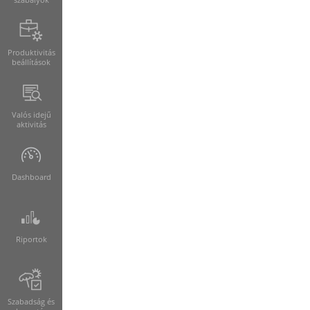
Produktivitás
beállítások
Valós idejű
aktivitás
Dashboard
Riportok
Szabadság és