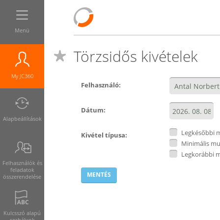
Menü
Törzsidős kivételek
My JC360
Felhasználó:
Dátum:
Alapbeállítások
Legkésőbbi 
Kivétel típusa:
Minimális mu
Legkorábbi 
Felhasználók és
feladatok
összerendelése
Kulcsszó alapú
szabályok