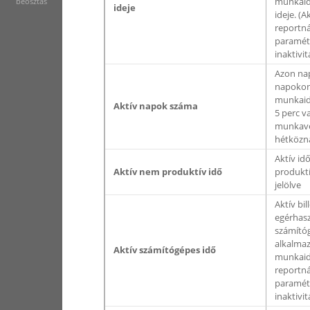
munkaid
beosztás
ideje
ideje. (
reportn
paramét
inaktivit
Azon na
napokon
munkaidő
Aktív napok száma
5 perc v
munkavég
hétközna
Aktív id
Aktív nem produktív idő
produkt
jelölve
Aktív bil
egérhasz
számítóg
alkalmaz
Aktív számítógépes idő
munkaidő
reportn
paramét
inaktivit