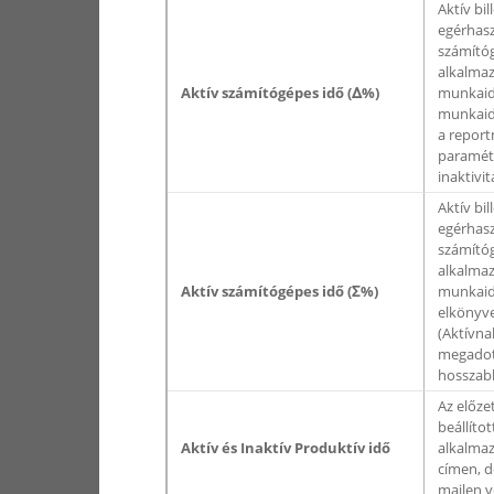
Aktív bil
egérhasz
számítóg
alkalmaz
Aktív számítógépes idő (Δ%)
munkaidő
munkaid
a repor
paramét
inaktivit
Aktív bil
egérhasz
számítóg
alkalmaz
Aktív számítógépes idő (Σ%)
munkaid
elkönyv
(Aktívna
megadot
hosszabb
Az előze
beállítot
Aktív és Inaktív Produktív idő
alkalma
címen, 
mailen 