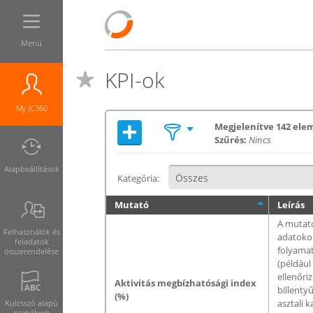
Menü
KPI-ok
My JC360
+
Megjelenítve 142 ele
Szűrés:
Nincs
Alapbeállítások
Kategória:
Mutató
Leírás
A mutató
Felhasználók és
adatokon
feladatok
folyama
összerendelése
(például
ellenőri
Aktivitás megbízhatósági index
billentyű
(%)
asztali 
Kulcsszó alapú
szabályok