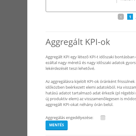
1
Aggregált KPI-ok
Aggregált KPI egy létező KPI-t időszaki bontásban 
ezáltal nagy méretű és nagy időszaki adatok gyors
lekérdezését teszi lehetővé.
Az aggregálásra kijelölt KPI-ok óránként frissülnek
időközben beérkezett elemi adatokból. Ha vissza
hatású adatot tartalmazó adat érkezik (pl régebb
új produktiv elem) az visszamenőlegesen is módosí
aggregált KPI-okat néhány órán belül.
Aggregálás engedélyezése:
MENTÉS