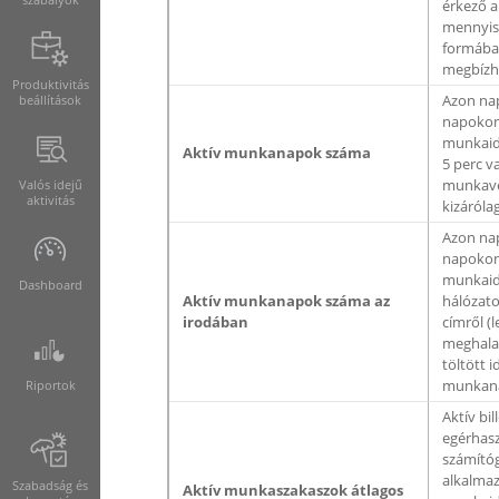
érkező a
mennyis
formában
megbízh
Produktivitás
Azon na
beállítások
napokon
munkaidő
Aktív munkanapok száma
5 perc v
munkavég
Valós idejű
aktivitás
kizáról
Azon na
napokon
munkaidő
Dashboard
Aktív munkanapok száma az
hálózato
irodában
címről (
meghala
töltött i
munkan
Riportok
Aktív bil
egérhasz
számítóg
alkalmaz
Szabadság és
Aktív munkaszakaszok átlagos