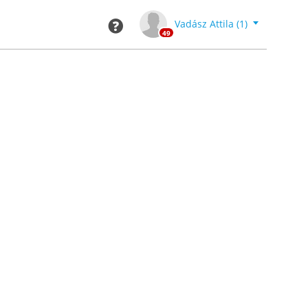
Kilépés
Toggle Dro
Vadász Attila (1)
49