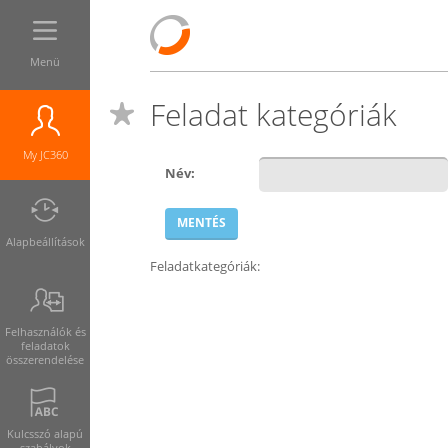
Menü
Feladat kategóriák
My JC360
Név:
Alapbeállítások
Feladatkategóriák:
Felhasználók és
feladatok
összerendelése
Kulcsszó alapú
szabályok