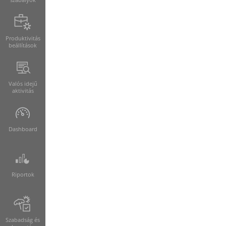
Produktivitás
beállítások
Valós idejű
aktivitás
Dashboard
Riportok
Szabadság és