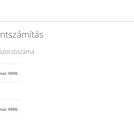
Súgó
ontszámítás
s szorzószáma
max: 9999)
max: 9999)