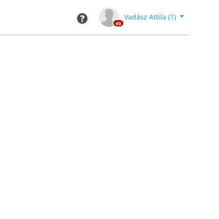
Kilépés
Toggle Dro
Vadász Attila (1)
49