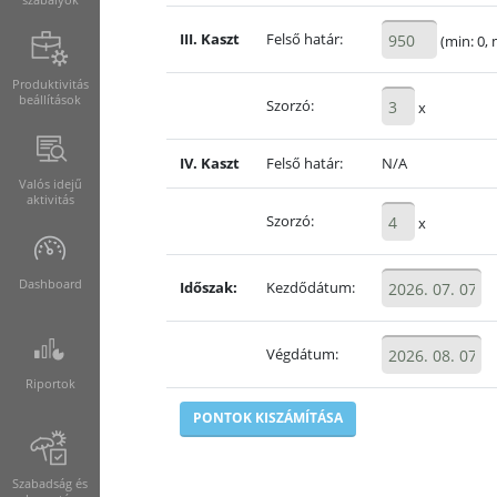
III. Kaszt
Felső határ:
(min: 0, 
Produktivitás
beállítások
Szorzó:
x
IV. Kaszt
Felső határ:
N/A
Valós idejű
aktivitás
Szorzó:
x
Dashboard
Időszak:
Kezdődátum:
Végdátum:
Riportok
Szabadság és