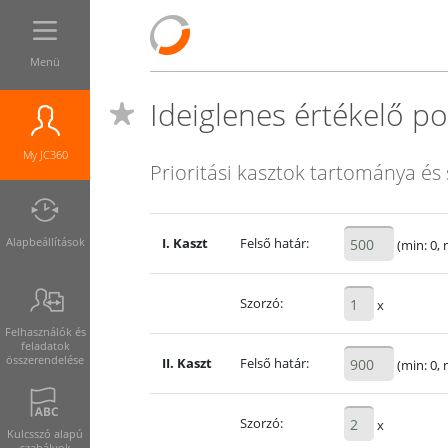
Menü
Ideiglenes értékelő p
My JC360
Prioritási kasztok tartománya é
Alapbeállítások
I. Kaszt
Felső határ:
(min: 0, 
Szorzó:
x
Felhasználók és
feladatok
összerendelése
II. Kaszt
Felső határ:
(min: 0, 
Szorzó:
x
Kulcsszó alapú
szabályok