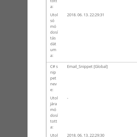
tott
a:
Utol
2018. 06. 13. 22:29:31
só
mó
dosí
tás
dát
um
a:
C# s
Email_Snippet [Global]
nip
pet
nev
e:
Utol
-
jára
mó
dosí
tott
a:
Utol
2018. 06. 13. 22:29:30