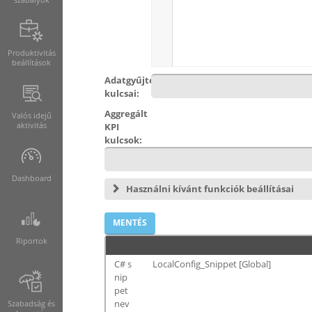
Produktivitás
beállítások
Adatgyűjtés
kulcsai:
Aggregált
Valós idejű
aktivitás
KPI
kulcsok:
Dashboard
Használni kívánt funkciók beállításai
Riportok
C# s
LocalConfig_Snippet [Global]
nip
pet
nev
Szabadság és