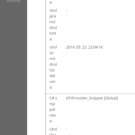
beosztás
e:
Utol
-
jára
mó
dosí
tott
a:
Utol
2019. 05. 22. 22:04:16
só
mó
dosí
tás
dát
um
a:
C# s
KPIProvider_Snippet [Global]
nip
pet
nev
e:
Utol
-
jára