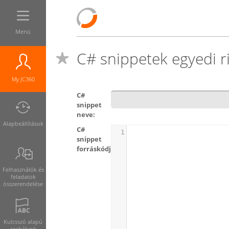
Menü
C# snippetek egyedi 
My JC360
C#
snippet
neve:
Alapbeállítások
C#
1
snippet
forráskódja:
Felhasználók és
feladatok
összerendelése
Kulcsszó alapú
szabályok