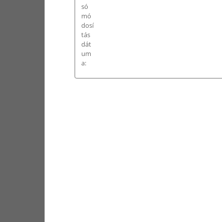
só
mó
dosí
tás
dát
um
a: