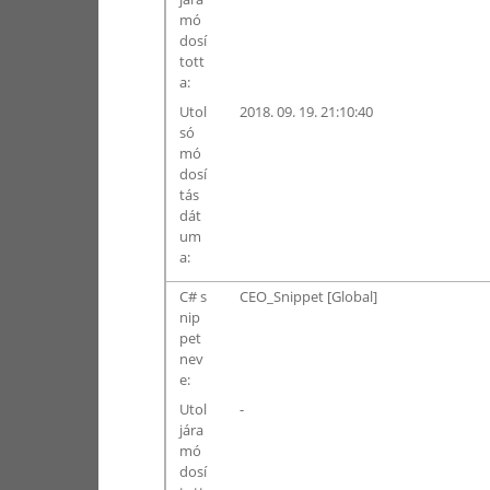
mó
dosí
tott
a:
Utol
2018. 09. 19. 21:10:40
só
mó
dosí
tás
dát
um
a:
C# s
CEO_Snippet [Global]
nip
pet
nev
e:
Utol
-
jára
mó
dosí