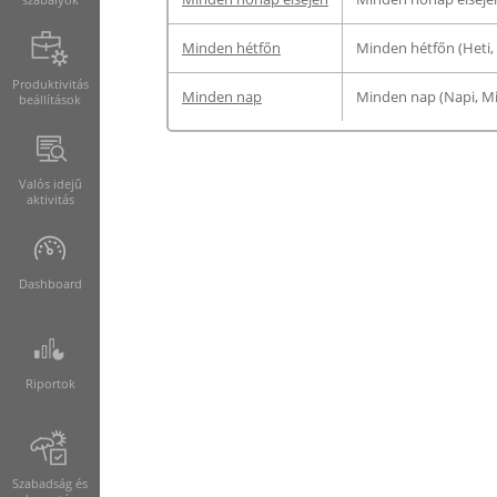
Minden hétfőn
Minden hétfőn (Heti, 
Produktivitás
Minden nap
Minden nap (Napi, Mi
beállítások
Valós idejű
aktivitás
Dashboard
Riportok
Szabadság és