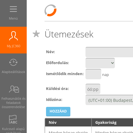
Menü
Ütemezések
My JC360
Név
:
Előfordulás
:
Alapbeállítások
Ismétlődik minden
:
nap
Küldési óra
:
Felhasználók és
Időzóna:
feladatok
összerendelése
Név
Gyakoriság
Kulcsszó alapú
Minden hónap elsején
Minden hónap elsején 
szabályok