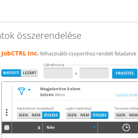
Súgó
atok összerendelése
Felhaszn
JobCTRL Inc.
felhasználói csoporthoz rendelt feladatok
Töltse fel a
Hozzon létr
Létrehozva
Vegyen fel ú
NYITOTT
LEZÁRT
FRISSÍTÉS
Vegyen fel ú
Vegyen fel f
Megjelenítve 0 elem
Szűrés:
Nincs
Szűrők törlé
Ossza ki a f
Zárja le elké
Határidővel rendelkező
Lejárt határidejű
Tervezett időt
Így tudja s
IGEN
NEM
ÖSSZES
IGEN
NEM
ÖSSZES
IGEN
NEM
Feladat hoz
Név
Keresés, sz