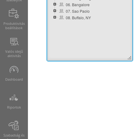
06. Bangalore
07. Sao Paolo
08. Buffalo, NY
Produktivitás
beállítások
Valós idejű
aktivitás
Dashboard
Riportok
Szabadság és