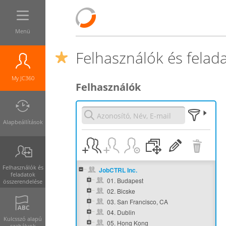
Menü
Felhasználók és felad
My JC360
Felhasználók
Alapbeállítások
Felhasználók és
JobCTRL Inc.
feladatok
01. Budapest
összerendelése
02. Bicske
03. San Francisco, CA
04. Dublin
Kulcsszó alapú
05. Hong Kong
szabályok