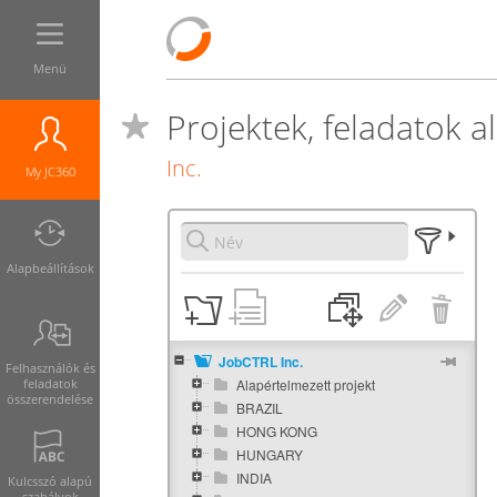
Menü
Projektek, feladatok a
Inc.
My JC360
Alapbeállítások
JobCTRL Inc.
Felhasználók és
feladatok
Alapértelmezett projekt
összerendelése
BRAZIL
HONG KONG
HUNGARY
INDIA
Kulcsszó alapú
szabályok