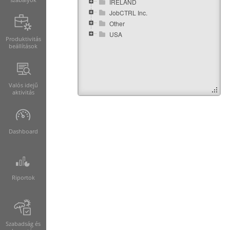
IRELAND
JobCTRL Inc.
Other
USA
Produktivitás
beállítások
Valós idejű
aktivitás
Dashboard
Riportok
Szabadság és