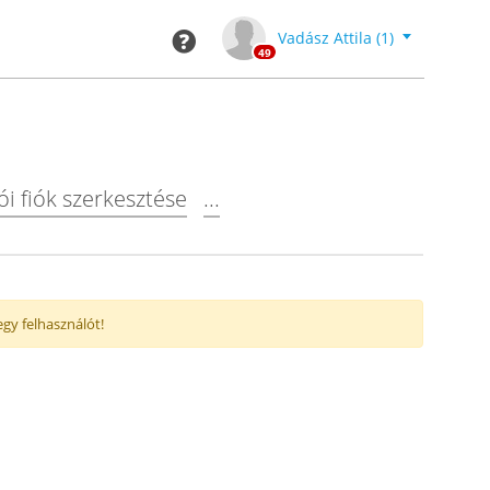
Kilépés
Toggle Dro
Vadász Attila (1)
49
i fiók​ szerkesztése
...
gy felhasználót!