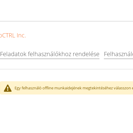
Súgó
bCTRL Inc.
Feladatok felhasználókhoz rendelése
Felhasználó
Egy felhasználó offline munkaidejének megtekintéséhez válasszon e