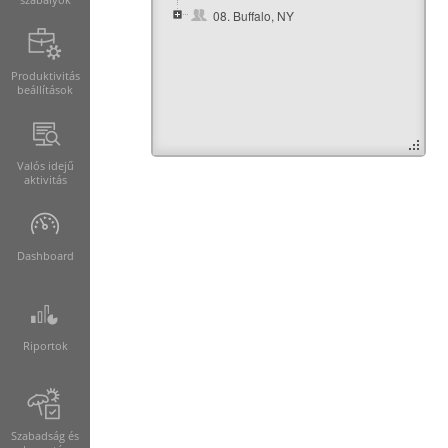
08. Buffalo, NY
Produktivitás
beállítások
Valós idejű
aktivitás
Dashboard
Riportok
Szabadság és