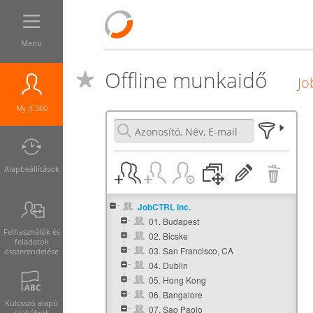
Menü
Offline munkaidő
Jo
My JC360
Alapbeállítások
JobCTRL Inc.
01. Budapest
Felhasználók és
02. Bicske
feladatok
03. San Francisco, CA
összerendelése
04. Dublin
05. Hong Kong
06. Bangalore
Kulcsszó alapú
07. Sao Paolo
szabályok